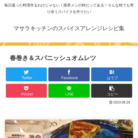
毎日凝った料理作るわけじゃない！限界メシの時だってある！そんな時でも寄
り添うスパイスを作りたい
マサラキッチンのスパイスアレンジレシピ集
春巻き＆スパニッシュオムレツ
Twitter
Facebook
はてブ
Pocket
LINE
コピー
2023.08.29