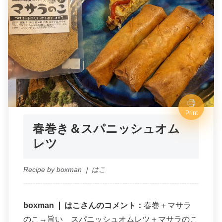
Print
春巻き＆スパニッシュオム
レツ
Recipe by boxman ❘ はこ
boxman ❘ はこさんのコメント：
春巻＋マサラ
のこ→旨い スパニッシュオムレツ＋マサラのこ