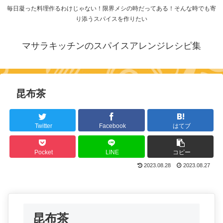
毎日凝った料理作るわけじゃない！限界メシの時だってある！そんな時でも寄
り添うスパイスを作りたい
マサラキッチンのスパイスアレンジレシピ集
昆布茶
Twitter
Facebook
はてブ
Pocket
LINE
コピー
2023.08.28
2023.08.27
昆布茶